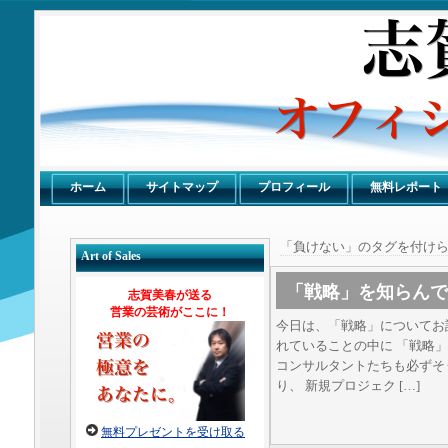
感謝倶楽部
ホーム
サイトマップ
プロフィール
無料レポート
「負けない」のタグを付け
Art of Sales
「戦略」を知らんで
志賀美春が送る
営業の芸術がここに！
今日は、「戦略」についてお
れていることの中に 「戦略
コンサルタントたちも必ずそ
り、 新規プロジェク […]
無料プレゼントを受け取る