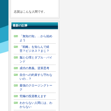
志賀はこんな人間です。
最新の記事
「無知の知」…から始め
よう
「戦略」を知らんで経
営？ビジネス？まじ？
脳と心理とダブル・バイ
ンド
成功の奥義。逆算思考
自分への約束すら守れな
いの…？
最強のクロージングトー
ク
究極の投資教えます
わからない人間には、わ
からない