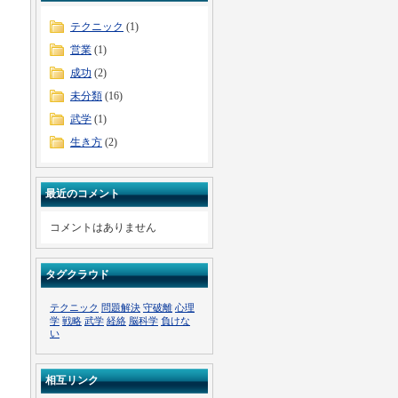
テクニック
(1)
営業
(1)
成功
(2)
未分類
(16)
武学
(1)
生き方
(2)
最近のコメント
コメントはありません
タグクラウド
テクニック
問題解決
守破離
心理
学
戦略
武学
経絡
脳科学
負けな
い
相互リンク