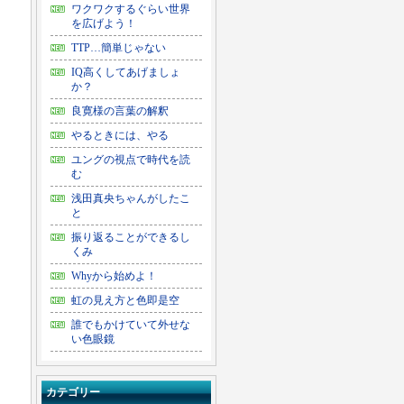
ワクワクするぐらい世界
を広げよう！
TTP…簡単じゃない
IQ高くしてあげましょ
か？
良寛様の言葉の解釈
やるときには、やる
ユングの視点で時代を読
む
浅田真央ちゃんがしたこ
と
振り返ることができるし
くみ
Whyから始めよ！
虹の見え方と色即是空
誰でもかけていて外せな
い色眼鏡
カテゴリー