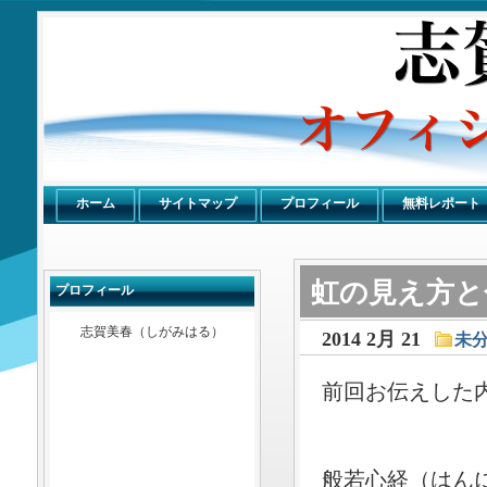
感謝倶楽部
ホーム
サイトマップ
プロフィール
無料レポート
虹の見え方と
プロフィール
志賀美春（しがみはる）
2014 2月 21
未
前回お伝えした
般若心経（はん