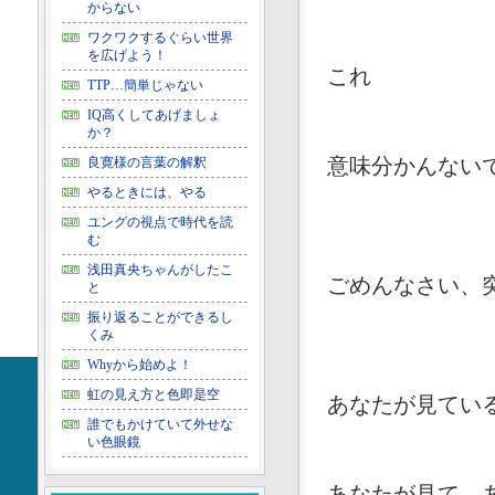
からない
ワクワクするぐらい世界
を広げよう！
これ
TTP…簡単じゃない
IQ高くしてあげましょ
か？
良寛様の言葉の解釈
意味分かんない
やるときには、やる
ユングの視点で時代を読
む
浅田真央ちゃんがしたこ
ごめんなさい、
と
振り返ることができるし
くみ
Whyから始めよ！
虹の見え方と色即是空
あなたが見てい
誰でもかけていて外せな
い色眼鏡
あなたが見て、