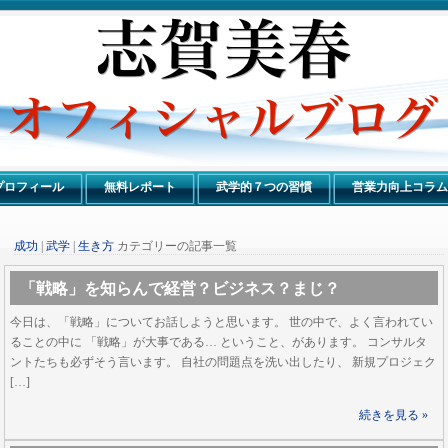
Just another WordPress site
プロフィール
無料レポート
武学的７つの習慣
営業力向上コラム
成功
|
武学
|
生き方
カテゴリーの記事一覧
「戦略」を知らんで経営？ビジネス？まじ？
今日は、「戦略」についてお話しようと思います。 世の中で、よく言われてい
ることの中に 「戦略」が大事である… ということ、があります。 コンサルタ
ントたちも必ずそう言います。 自社の問題点を洗い出したり、 新規プロジェク
[…]
続きを見る »