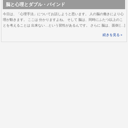
脳と心理とダブル・バインド
今日は、「心理手法」についてお話しようと思います。 人の脳の働きにより心
理が動きます。 ここは 分かりますよね。 そして 脳は、同時にふたつ以上のこ
とを考えることは 出来ない…という習性があるんです。 さらに 脳は、面倒 […]
続きを見る »