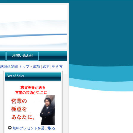
お問い合わせ
感謝倶楽部 トップ
»
成功
|
武学
|
生き方
Art of Sales
志賀美春が送る
営業の芸術がここに！
無料プレゼントを受け取る