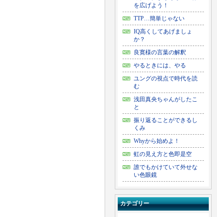
を広げよう！
TTP…簡単じゃない
IQ高くしてあげましょ
か？
良寛様の言葉の解釈
やるときには、やる
ユングの視点で時代を読
む
浅田真央ちゃんがしたこ
と
振り返ることができるし
くみ
Whyから始めよ！
虹の見え方と色即是空
誰でもかけていて外せな
い色眼鏡
カテゴリー