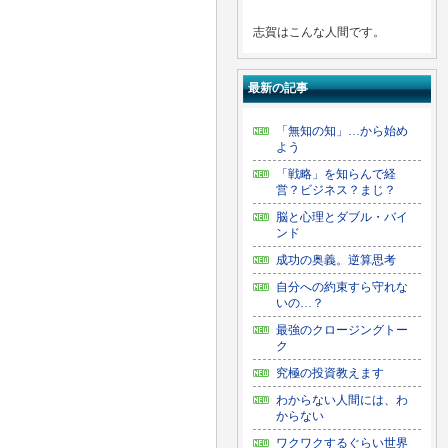
志賀はこんな人間です。
最新の記事
「無知の知」…から始め
よう
「戦略」を知らんで経
営？ビジネス？まじ？
脳と心理とダブル・バイ
ンド
成功の奥義。逆算思考
自分への約束すら守れな
いの…？
最強のクロージングトー
ク
究極の投資教えます
わからない人間には、わ
からない
ワクワクするぐらい世界