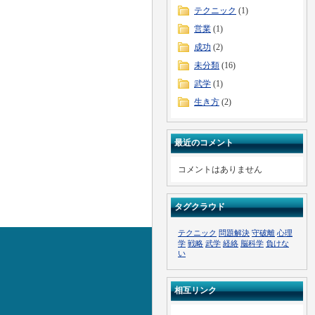
テクニック
(1)
営業
(1)
成功
(2)
未分類
(16)
武学
(1)
生き方
(2)
最近のコメント
コメントはありません
タグクラウド
テクニック
問題解決
守破離
心理
学
戦略
武学
経絡
脳科学
負けな
い
相互リンク