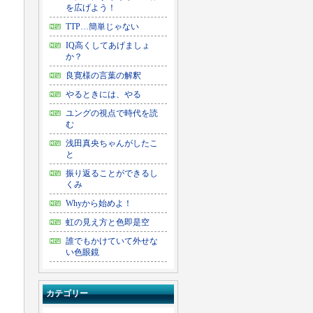
を広げよう！
TTP…簡単じゃない
IQ高くしてあげましょ
か？
良寛様の言葉の解釈
やるときには、やる
ユングの視点で時代を読
む
浅田真央ちゃんがしたこ
と
振り返ることができるし
くみ
Whyから始めよ！
虹の見え方と色即是空
誰でもかけていて外せな
い色眼鏡
カテゴリー