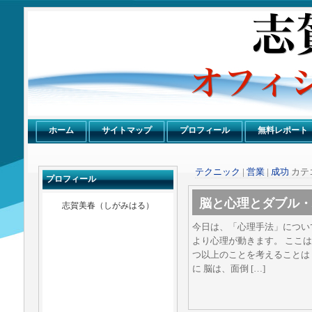
感謝倶楽部
ホーム
サイトマップ
プロフィール
無料レポート
テクニック
|
営業
|
成功
カテ
プロフィール
脳と心理とダブル・
志賀美春（しがみはる）
今日は、「心理手法」につい
より心理が動きます。 ここは
つ以上のことを考えることは
に 脳は、面倒 […]