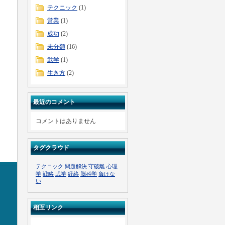
テクニック
(1)
営業
(1)
成功
(2)
未分類
(16)
武学
(1)
生き方
(2)
最近のコメント
コメントはありません
タグクラウド
テクニック
問題解決
守破離
心理
学
戦略
武学
経絡
脳科学
負けな
い
相互リンク