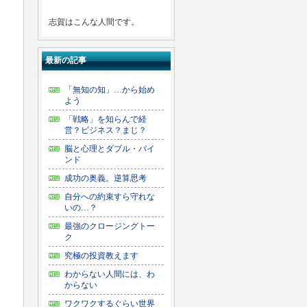
志賀はこんな人間です。
最新の記事
「無知の知」…から始め
よう
「戦略」を知らんで経
営？ビジネス？まじ？
脳と心理とダブル・バイ
ンド
成功の奥義。逆算思考
自分への約束すら守れな
いの…？
最強のクロージングトー
ク
究極の投資教えます
わからない人間には、わ
からない
ワクワクするぐらい世界